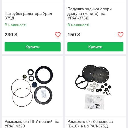
Подушка задньої опори
Патрубок радіатора Урал
двигуна (копито) на
375Д
УРАЛ-375Д
В наявності
В наявності
230
150
₴
₴
Купити
Купити
Ремкомплект ПГУ повний на
Ремкомплект бензоноса
УРАЛ 4320
(Б-10) на УРАЛ-375Д