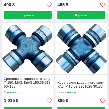
400
465
₴
₴
Купити
Купити
Хрестовина карданного валу
Т-150, МАЗ, КрАЗ 150.36.013
Хрестовина карданного валу
50х155
УАЗ, МТЗ 69-2201025 30х88
В наявності
В наявності
1 015
385
₴
₴