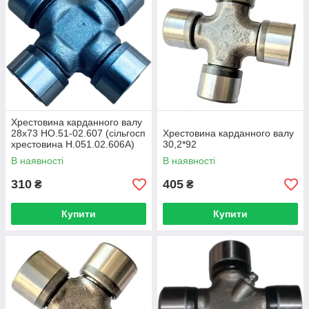
Хрестовина карданного валу
28х73 НО.51-02.607 (сільгосп
Хрестовина карданного валу
хрестовина Н.051.02.606А)
30,2*92
пр-во AGT
В наявності
В наявності
310
405
₴
₴
Купити
Купити