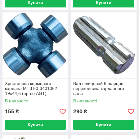
Купити
Купити
Хрестовина кермового
Вал шлицевой 6 шлицов
кардана МТЗ 50-3401062
переходника карданного
19х44,6 (пр-во AGT)
вала
В наявності
В наявності
155
290
₴
₴
Купити
Купити