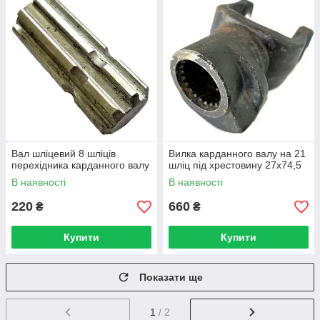
Вал шліцевий 8 шліців
Вилка карданного валу на 21
перехідника карданного валу
шліц під хрестовину 27х74,5
В наявності
В наявності
220
660
₴
₴
Купити
Купити
Показати ще
1
/ 2