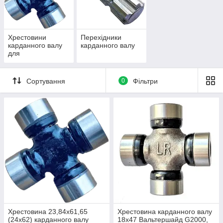
Хрестовини
Перехідники
карданного валу
карданного валу
для
сільгосптехніки
Сортування
0
Фільтри
Хрестовина 23,84х61,65
Хрестовина карданного валу
(24х62) карданного валу
18х47 Вальтершайд G2000,