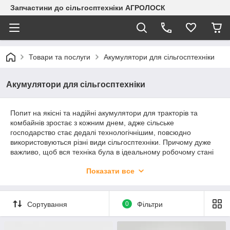
Запчастини до сільгосптехніки АГРОЛОСК
Товари та послуги
Акумулятори для сільгосптехніки
Акумулятори для сільгосптехніки
Попит на якісні та надійні акумулятори для тракторів та
комбайнів зростає з кожним днем, адже сільське
господарство стає дедалі технологічнішим, повсюдно
використовуються різні види сільгосптехніки. Причому дуже
важливо, щоб вся техніка була в ідеальному робочому стані
протягом усього року. Тому власники великих і дрібних ферм
Показати все
приділяють особливу увагу догляду за своїми тракторами та
комбайнами, ревно стежачи за їхнім станом. Адже найменші
несправності, що спричинили вихід із ладу
сільськогосподарської техніки, особливо в період посіву чи
Сортування
0
Фільтри
збирання врожаю, можуть завдати відчутної матеріальної
шкоди підприємцю.