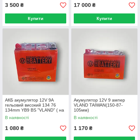
3 500
17 000
₴
₴
Купити
Купити
АКБ акумулятор 12V 9A
Акумулятор 12V 9 ампер
гельовий високий 134 76
VLAND TAIWAN(150-87-
134mm YB9 BS "VLAND" ( на
105мм)
мото СССР, 2025)
В наявності
В наявності
1 080
1 170
₴
₴