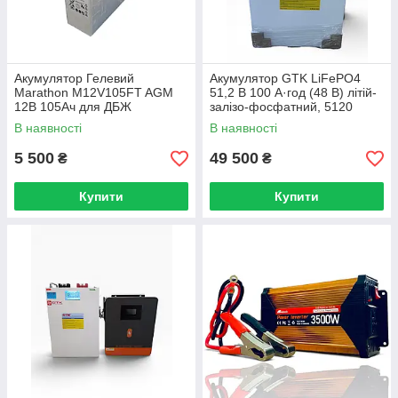
Акумулятор Гелевий
Акумулятор GTK LiFePO4
Marathon M12V105FT AGM
51,2 В 100 А·год (48 В) літій-
12В 105Ач для ДБЖ
залізо-фосфатний, 5120
Вт·год
В наявності
В наявності
5 500
49 500
₴
₴
Купити
Купити