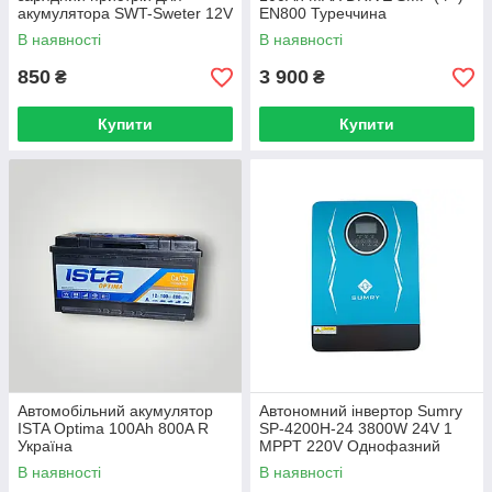
акумулятора SWT-Sweter 12V
EN800 Туреччина
6A (AGM, GEL, LiFePO4,
В наявності
В наявності
Moto)
850
3 900
₴
₴
Купити
Купити
Автомобільний акумулятор
Автономний інвертор Sumry
ISTA Optima 100Ah 800A R
SP-4200H-24 3800W 24V 1
Україна
MPPT 220V Однофазний
(SP-4200H-24)
В наявності
В наявності