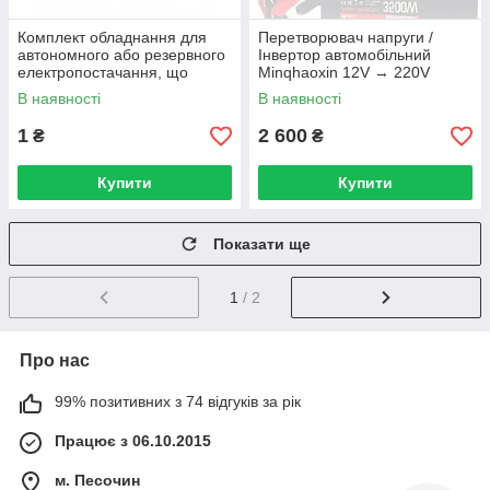
Комплект обладнання для
Перетворювач напруги /
автономного або резервного
Інвертор автомобільний
електропостачання, що
Minqhaoxin 12V → 220V
складається з літій-залізо-
3500W, чистий синус 900W
В наявності
В наявності
фосфатного (LiFePO4)
1
2 600
₴
₴
Купити
Купити
Показати ще
1
/ 2
Про нас
99% позитивних з 74 відгуків за рік
Працює з 06.10.2015
м. Песочин