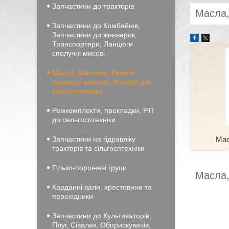
Запчастини до тракторів
Масла,
Запчастини до Комбайнів,
Запчастини до жниварок,
Транспортери, Ланцюги
сполучні мисові
Масла, Мастила, Ремені
приводні клинові, Фільтри для
сільгосптехніки
Ремкомплекти, прокладки, РТІ
до сельгосптехніки
Запчастини на гідравліку
Мас
тракторів та сільгосптехніки
Гільзо-поршневі групи
Масла,
Карданні вали, хрестовини та
перехідники
Запчастини до Культиваторів,
Плуг, Сівалки, Обприскувачів,