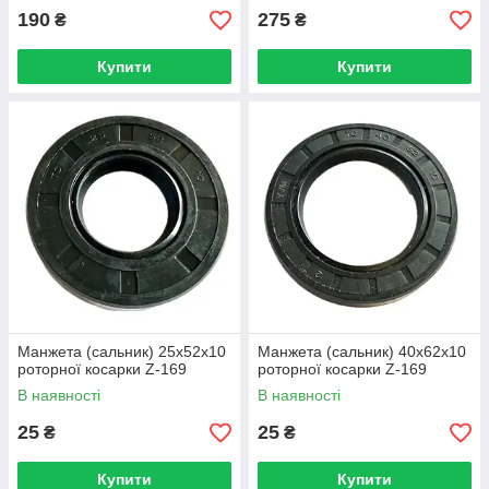
190
275
₴
₴
Купити
Купити
Манжета (сальник) 25х52х10
Манжета (сальник) 40х62х10
роторної косарки Z-169
роторної косарки Z-169
В наявності
В наявності
25
25
₴
₴
Купити
Купити