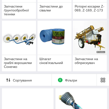
Запчастини
Запчастини до
Роторні косарки Z-
ґрунтообробної
сівалки
069, Z-169, Z-173
техніки
Запчастини на
Шпагат
Запчастини на
граблі ворошилки
сінов'язальний
обприскувач
Сонечко
Сортування
0
Фільтри