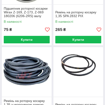
Підшипник роторної косарки
Wirax Z-169, Z-173, Z-069
Ремінь на роторну косарку
180206 (6206-2RS) валу
1,35 SPA 2832 PIX
шліцевого
В наявності
В наявності
75
265
₴
₴
Купити
Купити
Ремінь на роторну косарку
1,35 з укороченою рамою
Ремінь на роторну косарку