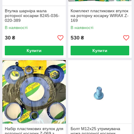
Втулка шарніра мала
Комплект пластикових втулок
роторної косарки 8245-036-
на роторну косарку WIRAX Z-
020-389
169
В наявності
В наявності
30
530
₴
₴
Купити
Купити
Набір пластикових втулок для
Болт М12х25 утримувача
роторної косарки Z-069 з
ножа роторної косарки