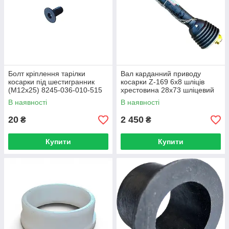
Болт кріплення тарілки
Вал карданний приводу
косарки під шестигранник
косарки Z-169 6х8 шліців
(М12х25) 8245-036-010-515
хрестовина 28х73 шліцевий
В наявності
В наявності
20
2 450
₴
₴
Купити
Купити