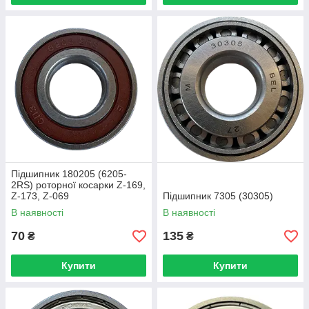
Підшипник 180205 (6205-
2RS) роторної косарки Z-169,
Z-173, Z-069
Підшипник 7305 (30305)
В наявності
В наявності
70
135
₴
₴
Купити
Купити