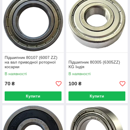
Підшипник 80107 (6007 ZZ)
на вал приводної роторної
Підшипник 80305 (6305ZZ)
косарки
KG Індія
В наявності
В наявності
70
100
₴
₴
Купити
Купити