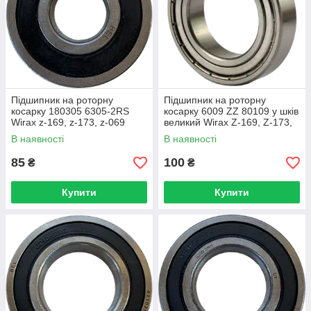
Підшипник на роторну
Підшипник на роторну
косарку 180305 6305-2RS
косарку 6009 ZZ 80109 у шків
Wirax z-169, z-173, z-069
великий Wirax Z-169, Z-173,
Z-069
В наявності
В наявності
85
100
₴
₴
Купити
Купити