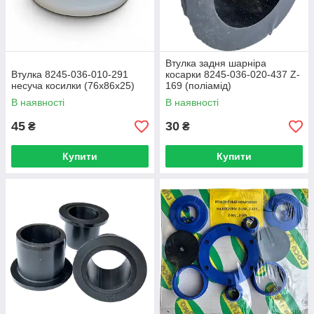
Втулка задня шарніра
Втулка 8245-036-010-291
косарки 8245-036-020-437 Z-
несуча косилки (76х86х25)
169 (поліамід)
В наявності
В наявності
45
30
₴
₴
Купити
Купити