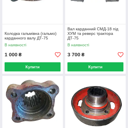
Вал карданний СМД-18 під
Колодка гальмівна (гальмо)
ХУМ та реверс трактора
карданного валу ДТ-75
ДТ-75
В наявності
В наявності
1 000
3 700
₴
₴
Купити
Купити