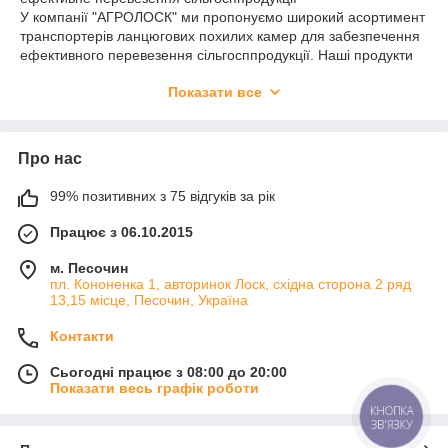
У компанії "АГРОЛОСК" ми пропонуємо широкий асортимент
транспортерів ланцюгових похилих камер для забезпечення
ефективного перевезення сільгосппродукції. Наші продукти
відповідають високим вимогам якості та надійності,
Показати все
гарантуючи безпеку та ефективність роботи ваших
транспортних систем.
Транспортери похилої камери: Зручність та надійність в
Про нас
одному рішенні
Транспортери похилої камери є невід'ємною частиною
сучасних систем перевезення сільгосппродукції. Ми
99% позитивних з 75 відгуків за рік
пропонуємо вам високоякісні транспортери від провідних
Працює з 06.10.2015
виробників. Ці транспортери поєднують у собі зручність
використання та надійність роботи, забезпечуючи ефективне
м. Песочин
перевезення сільгосппродукції з мінімальними втратами.
пл. Кононенка 1, авторинок Лоск, східна сторона 2 ряд
Переваги наших транспортерів похилої камери:
13,15 місце, Песочин, Україна
Висока якість та надійність. Наші транспортери виготовлені з
Контакти
міцних та довговічних матеріалів, що гарантує їхню
довговічність та надійність у роботі.
Сьогодні працює з 08:00 до 20:00
Зручність використання. Транспортери мають зручну
Показати весь графік роботи
конструкцію, яка полегшує завантаження та розвантаження
КНОПКА
сільгосппродукції, спрощує обслуговування та забезпечує
ЗВ'ЯЗКУ
комфортне використання.