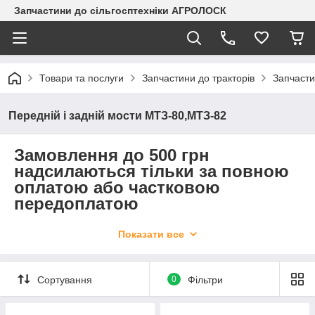
Запчастини до сільгосптехніки АГРОЛОСК
Товари та послуги
Запчастини до тракторів
Запчасти
Передній і задній мости МТЗ-80,МТЗ-82
Замовлення до 500 грн
надсилаються тільки за повною
оплатою або частковою
передоплатою
Ведучий передній міст МТЗ-82 – механізми, об'єднані в один
Показати все
вузол. Вони потрібні для передачі крутного моменту до
передніх коліс.
Передній міст складається з :основної передачі
Сортування
0
Фільтри
,балки
,колісних
редукторів,диференціала.
Конструкція, яку має ведучий міст, мало чим відрізняється