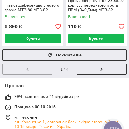
Прокладка регул. 52-2303027
Піввісь диференціалу нового
корпусу переднього моста
зразка МТЗ-80 МТЗ-82
ПВМ (В=0,5мм) МТЗ-82
В наявності
В наявності
6 890
110
₴
₴
Купити
Купити
Показати ще
1
/ 4
Про нас
99% позитивних з 74 відгуків за рік
Працює з 06.10.2015
м. Песочин
пл. Кононенка 1, авторинок Лоск, східна сторона 2 ряд
13,15 місце, Песочин, Україна
КНОПКА