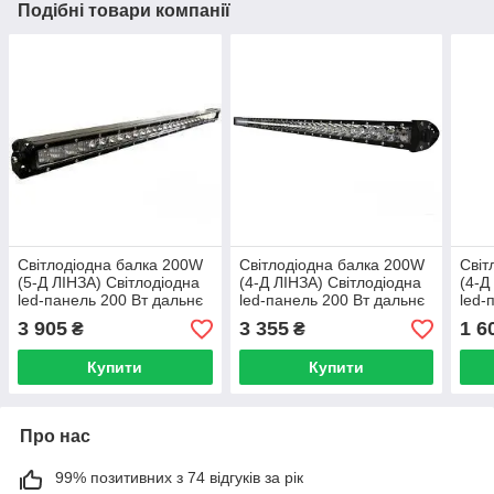
Подібні товари компанії
Світлодіодна балка 200W
Світлодіодна балка 200W
Світ
(5-Д ЛІНЗА) Світлодіодна
(4-Д ЛІНЗА) Світлодіодна
(4-Д
led-панель 200 Вт дальнє
led-панель 200 Вт дальнє
led-
світло LED-балка Вузька
світло LED-балка Вузька
світ
3 905
3 355
1 6
₴
₴
Купити
Купити
Про нас
99% позитивних з 74 відгуків за рік