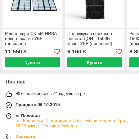
Решіто євро СК-5М НИВА
Подовжувач верхнього
Реше
нового зразка УВР
решета ДОН - 1500Б
1500
(посилені)
Євро, УВР (посилене)
(пос
11 550
6 160
8 8
₴
₴
Купити
Купити
Про нас
99% позитивних з 74 відгуків за рік
Працює з 06.10.2015
м. Песочин
пл. Кононенка 1, авторинок Лоск, східна сторона 2 ряд
13,15 місце, Песочин, Україна
Контакти