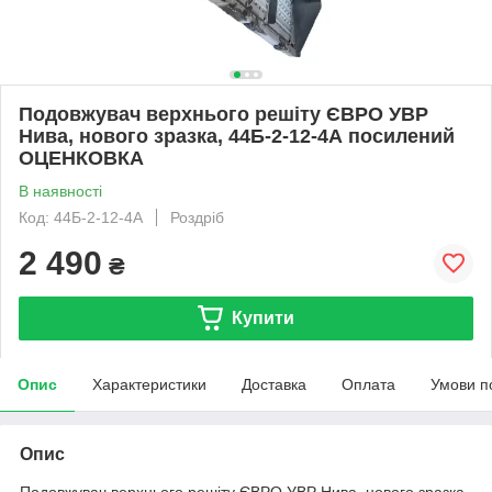
Подовжувач верхнього решіту ЄВРО УВР
Нива, нового зразка, 44Б-2-12-4А посилений
ОЦЕНКОВКА
В наявності
Код: 44Б-2-12-4А
Роздріб
2 490
₴
Купити
Опис
Характеристики
Доставка
Оплата
Умови п
Опис
Подовжувач верхнього решіту ЄВРО УВР Нива, нового зразка,