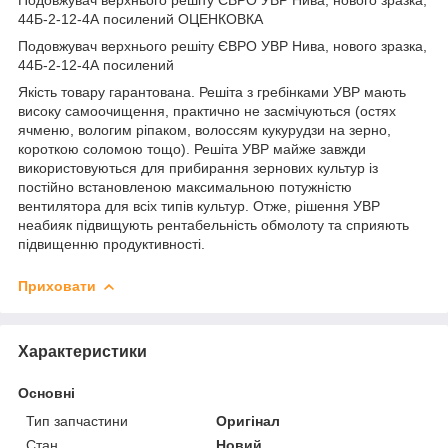
44Б-2-12-4А посилений ОЦЕНКОВКА
Подовжувач верхнього решіту ЄВРО УВР Нива, нового зразка,
44Б-2-12-4А посилений
Якість товару гарантована. Решіта з гребінками УВР мають
високу самоочищення, практично не засмічуються (остях
ячменю, вологим ріпаком, волоссям кукурудзи на зерно,
короткою соломою тощо). Решіта УВР майже завжди
використовуються для прибирання зернових культур із
постійно встановленою максимальною потужністю
вентилятора для всіх типів культур. Отже, рішення УВР
неабияк підвищують рентабельність обмолоту та сприяють
підвищенню продуктивності.
Приховати
Характеристики
Основні
Тип запчастини
Оригінал
Стан
Новий