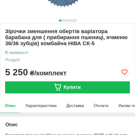
Зірочки зменшення обертів варіатора
барабана для ( прибирання пшениці, ячменю
36/36 зубців) комбайна НІВА СК-5
В наявності
Роздріб
5 250
₴/комплект
Купити
Опис
Характеристики
Доставка
Оплата
Умови п
Опис
Комплект зірочок (добірки пшениці, ячменю 36/36 зубців) для