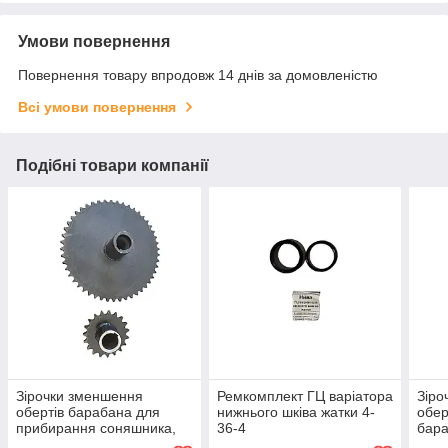
Умови повернення
Повернення товару впродовж 14 днів за домовленістю
Всі умови повернення
Подібні товари компанії
Зірочки зменшення
Ремкомплект ГЦ варіатора
Зіро
обертів барабана для
нижнього шківа жатки 4-
обер
прибирання соняшника,
36-4
бара
Сої ЄНІСЕЙ Z=49,Z=19
пшен