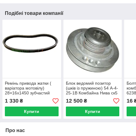
Подібні товари компанії
Ремінь привода жатки (
Блок ведомий позитор
Болт
варіатора мотовілу)
(шків із пружиною) 54 А-4-
комб
28×16х1450 зубчастий
25-1В Комбайна Нива ск5
6238
комбайн Нива СК-5 PIX
1 330
12 500
16
₴
₴
(ПІКС) Індія
Купити
Купити
Про нас