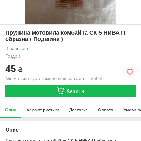
Пружина мотовила комбайна СК-5 НИВА П-
образна ( Подвійна )
В наявності
Роздріб
45
₴
Мінімальна сума замовлення на сайті — 250 ₴
Купити
Опис
Характеристики
Доставка
Оплата
Умови п
Опис
Пружина мотовила комбайна СК-5 НИВА П-образна (