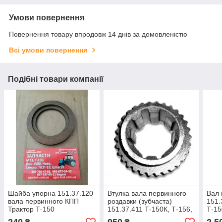
Умови повернення
Повернення товару впродовж 14 днів за домовленістю
Всі умови повернення
Подібні товари компанії
Шайба упорна 151.37.120
Втулка вала первинного
Вал 
вала первинного КПП
роздавки (зубчаста)
151.
Трактор Т-150
151.37.411 Т-150К, Т-156,
Т-15
ХТЗ-17021, 17221, 16131 (