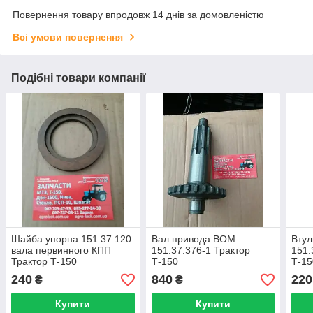
Повернення товару впродовж 14 днів за домовленістю
Всі умови повернення
Подібні товари компанії
Шайба упорна 151.37.120
Вал привода ВОМ
Втул
вала первинного КПП
151.37.376-1 Трактор
151.
Трактор Т-150
Т-150
Т-15
240
840
220
₴
₴
Купити
Купити