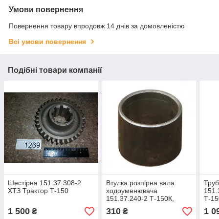
Умови повернення
Повернення товару впродовж 14 днів за домовленістю
Всі умови повернення
Подібні товари компанії
Шестірня 151.37.308-2
Втулка розпірна вала
Труб
ХТЗ Трактор Т-150
ходоуменювача
151.
151.37.240-2 Т-150К,
Т-15
ХТЗ-17221, 16131 (ХТЗ)
1 500
310
1 0
₴
₴
Трактора Т-150