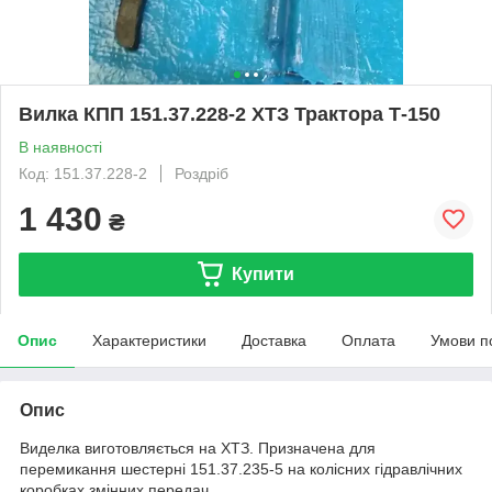
Вилка КПП 151.37.228-2 ХТЗ Трактора Т-150
В наявності
Код: 151.37.228-2
Роздріб
1 430
₴
Купити
Опис
Характеристики
Доставка
Оплата
Умови п
Опис
Виделка виготовляється на ХТЗ. Призначена для
перемикання шестерні 151.37.235-5 на колісних гідравлічних
коробках змінних передач.