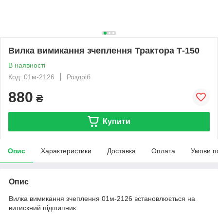
Вилка вимикання зчеплення Трактора Т-150
В наявності
Код: 01м-2126
Роздріб
880
₴
Купити
Опис
Характеристики
Доставка
Оплата
Умови п
Опис
Вилка вимикання зчеплення 01м-2126 встановлюється на
витискний підшипник