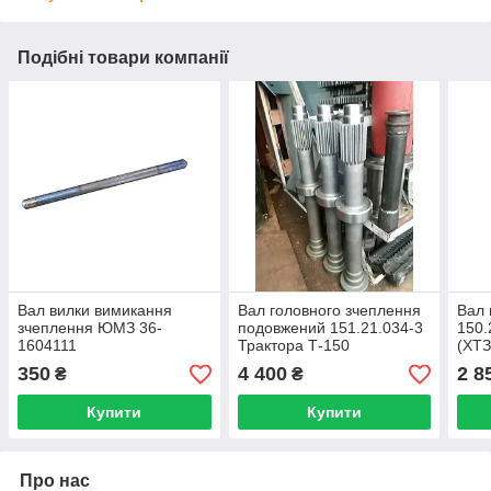
Подібні товари компанії
Вал вилки вимикання
Вал головного зчеплення
Вал 
зчеплення ЮМЗ 36-
подовжений 151.21.034-3
150.
1604111
Трактора Т-150
(ХТЗ
350
4 400
2 8
₴
₴
Купити
Купити
Про нас