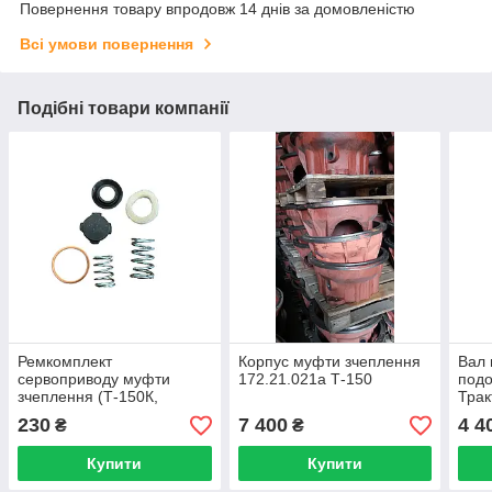
Повернення товару впродовж 14 днів за домовленістю
Всі умови повернення
Подібні товари компанії
Ремкомплект
Корпус муфти зчеплення
Вал 
сервоприводу муфти
172.21.021а Т-150
подо
зчеплення (Т-150К,
Трак
Т-151К, Т-156К)
230
7 400
4 4
₴
₴
Купити
Купити