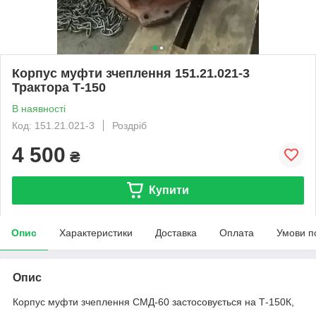
Корпус муфти зчеплення 151.21.021-3
Трактора Т-150
В наявності
Код: 151.21.021-3
Роздріб
4 500
₴
Купити
Опис
Характеристики
Доставка
Оплата
Умови п
Опис
Корпус муфти зчеплення СМД-60 застосовується на Т-150К,