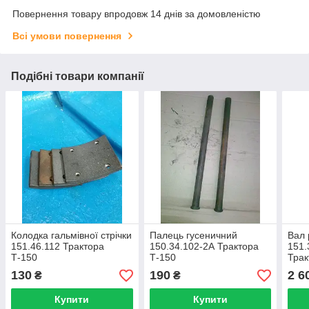
Повернення товару впродовж 14 днів за домовленістю
Всі умови повернення
Подібні товари компанії
Колодка гальмівної стрічки
Палець гусеничний
Вал 
151.46.112 Трактора
150.34.102-2А Трактора
151.
Т-150
Т-150
Трак
130
190
2 6
₴
₴
Купити
Купити