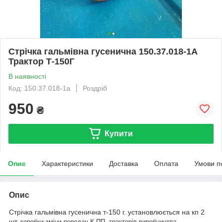
Стрічка гальмівна гусенична 150.37.018-1А
Трактор Т-150Г
В наявності
Код: 150.37.018-1а
Роздріб
950
₴
Купити
Опис
Характеристики
Доставка
Оплата
Умови п
Опис
Стрічка гальмівна гусенична т-150 г. установлюється на кп 2
шт.,
коробки зміни передач К ПП тракторів виробництва