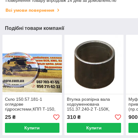
Повернення товару впродовж 14 днів за домовленістю
Всі умови повернення
Подібні товари компанії
Скло 150.57.181-1
Втулка розпірна вала
Муф
оглядове
ходоуменювача
прив
гідросистеми,КПП Т-150,
151.37.240-2 Т-150К,
(пр.
ХТЗ
ХТЗ-17221, 16131 (ХТЗ)
25
310
900
₴
₴
Трактора Т-150
Купити
Купити