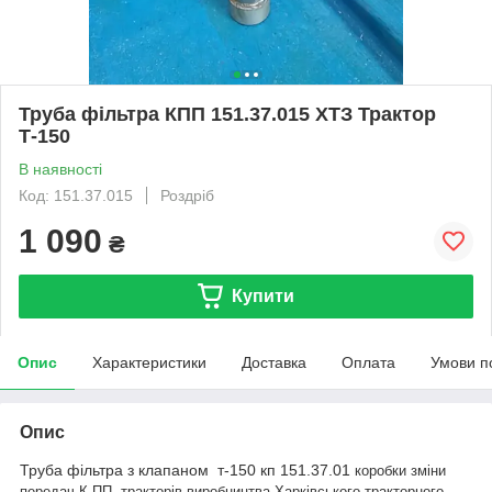
Труба фільтра КПП 151.37.015 ХТЗ Трактор
Т-150
В наявності
Код: 151.37.015
Роздріб
1 090
₴
Купити
Опис
Характеристики
Доставка
Оплата
Умови п
Опис
Труба фільтра з клапаном т-150 кп 151.37.01
коробки зміни
передач К ПП тракторів виробництва Харківського тракторного