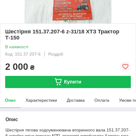
Шестірня 151.37.207-6 z-31/18 ХТЗ Трактор
Т-150
В наявності
Код: 151.37.207-6
Роздріб
2 000
₴
Купити
Опис
Характеристики
Доставка
Оплата
Умови п
Опис
Шестірня тягова ходоуменювача вторинного вала 151.37.207-
6,
коробки зміни передач КПП тракторів виробництва Харківського