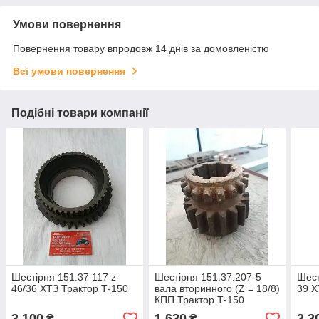
Умови повернення
Повернення товару впродовж 14 днів за домовленістю
Всі умови повернення
Подібні товари компанії
Шестірня 151.37 117 z-
Шестірня 151.37.207-5
Шест
46/36 ХТЗ Трактор Т-150
вала вторинного (Z = 18/8)
39 Х
КПП Трактор Т-150
3 100
1 630
3 3
₴
₴