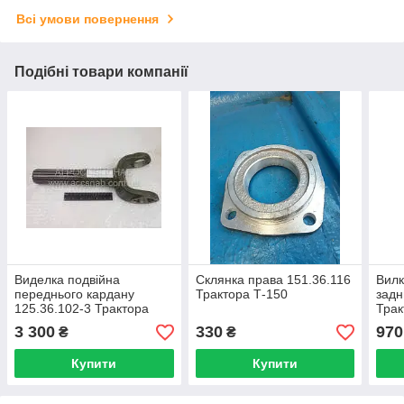
Всі умови повернення
Подібні товари компанії
Виделка подвійна
Склянка права 151.36.116
Вилк
переднього кардану
Трактора Т-150
задн
125.36.102-3 Трактора
Трак
Т-150
3 300
330
970
₴
₴
Купити
Купити