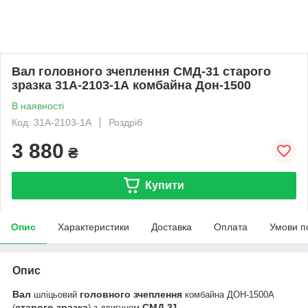
Вал головного зчеплення СМД-31 старого
зразка 31А-2103-1А комбайна Дон-1500
В наявності
Код: 31А-2103-1А
Роздріб
3 880
₴
Купити
Опис
Характеристики
Доставка
Оплата
Умови п
Опис
Вал
головного
зчеплення
шліцьовий
комбайна ДОН-1500А
старого
зразка
СМД
31
(
)
з двигуном
-
.