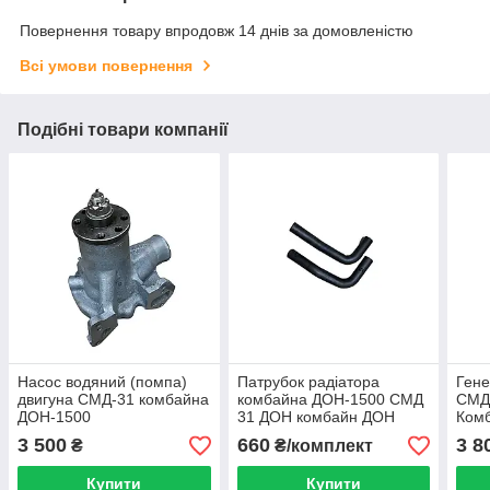
Повернення товару впродовж 14 днів за домовленістю
Всі умови повернення
Подібні товари компанії
Насос водяний (помпа)
Патрубок радіатора
Гене
двигуна СМД-31 комбайна
комбайна ДОН-1500 СМД
СМД
ДОН-1500
31 ДОН комбайн ДОН
Ком
3 500
660
3 8
₴
₴/комплект
Купити
Купити