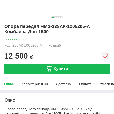
Опора передня ЯМЗ-238АК-1005205-А
Комбайна Дон-1500
В наявності
Код: 238АК-1005205-А
Роздріб
12 500
₴
Купити
Опис
Характеристики
Доставка
Оплата
Умови п
Опис
Опора
переднього
ЯМЗ
привода
238АК100.22.05-А під
колінвала
шків
комбайна Дон-1500Б. Запчастини до комбайнів