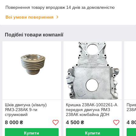
Повернення товару впродовж 14 днів за домовленістю
Всі умови повернення
Подібні товари компанії
Шків двигуна (к/валу)
Кришка 238АК-1002261-А
Прив
ЯМЗ-238АК 9-ти
передня двигуна ЯМЗ
238А
струмковий
238АК комбайна ДОН
238АК-1005061-10
1500
8 000
4 500
4 8
₴
₴
(Україна не в зборі)
Дон-1500
Купити
Купити