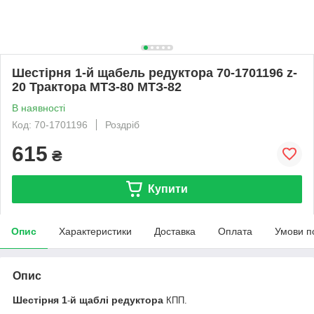
Шестірня 1-й щабель редуктора 70-1701196 z-
20 Трактора МТЗ-80 МТЗ-82
В наявності
Код: 70-1701196
Роздріб
615
₴
Купити
Опис
Характеристики
Доставка
Оплата
Умови п
Опис
Шестірня
1
й
щаблі
редуктора
-
КПП.