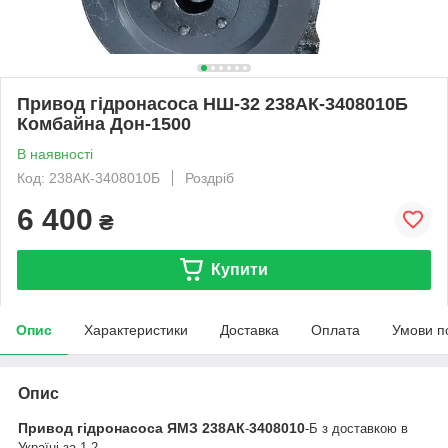
Привод гідронасоса НШ-32 238АК-3408010Б
Комбайна Дон-1500
В наявності
Код: 238АК-3408010Б
Роздріб
6 400
₴
Купити
Опис
Характеристики
Доставка
Оплата
Умови п
Опис
Привод
гідронасоса
ЯМЗ
238
АК
3408010
-
-Б
з доставкою в
Україні за 1-2