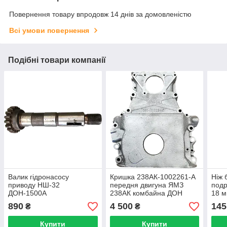
Повернення товару впродовж 14 днів за домовленістю
Всі умови повернення
Подібні товари компанії
Валик гідронасосу
Кришка 238АК-1002261-А
Ніж 
приводу НШ-32
передня двигуна ЯМЗ
подр
ДОН-1500А
238АК комбайна ДОН
18 м
1500
ком
890
4 500
145
₴
₴
Купити
Купити