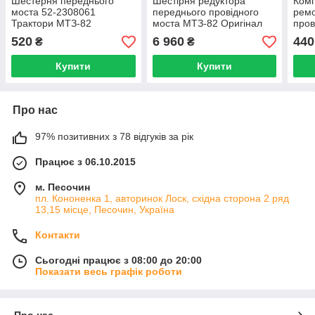
Шестерня переднього
Шестірня редуктора
Комп
моста 52-2308061
переднього провідного
ремо
Трактори МТЗ-82
моста МТЗ-82 Оригінал
пров
102 
520
6 960
440
₴
₴
Купити
Купити
Про нас
97% позитивних з 78 відгуків за рік
Працює з 06.10.2015
м. Песочин
пл. Кононенка 1, авторинок Лоск, східна сторона 2 ряд
13,15 місце, Песочин, Україна
Контакти
Сьогодні працює з 08:00 до 20:00
Показати весь графік роботи