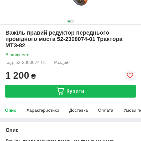
Важіль правий редуктор переднього
провідного моста 52-2308074-01 Трактора
МТЗ-82
В наявності
Код: 52-2308074-01
Роздріб
1 200
₴
Купити
Опис
Характеристики
Доставка
Оплата
Умови п
Опис
Важіль
права