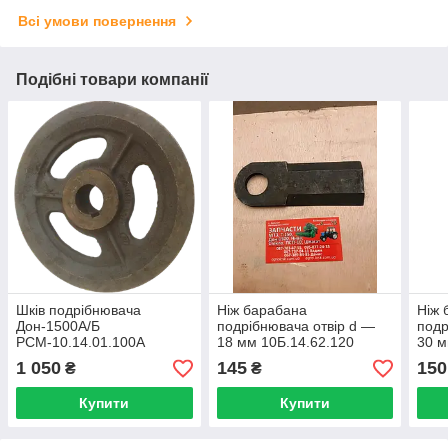
Всі умови повернення
Подібні товари компанії
Шків подрібнювача
Ніж барабана
Ніж 
Дон-1500А/Б
подрібнювача отвір d —
подр
РСМ-10.14.01.100А
18 мм 10Б.14.62.120
30 м
комбайна ДОН-1500
ком
1 050
145
150
₴
₴
Купити
Купити