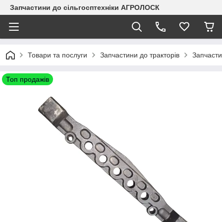
Запчастини до сільгосптехніки АГРОЛОСК
Товари та послуги
Запчастини до тракторів
Запчаст
Топ продажів