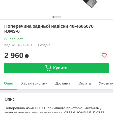
Поперечина задньої навіски 40-4605070
ЮМЗ-6
В наявності
Код: 40-4605070
Роздріб
2 960
₴
Купити
Опис
Характеристики
Доставка
Оплата
Умови п
Опис
Поперечина 45-4605071 причіпного пристрою, механізму
задньої навіски, похилого трактора ЮМЗ 6, ЮМЗ 6Л, ПЮМЗ