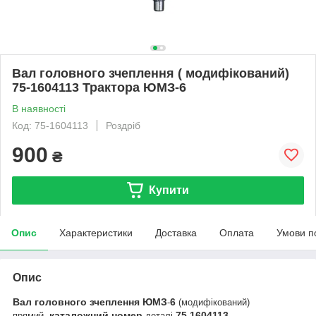
Вал головного зчеплення ( модифікований)
75-1604113 Трактора ЮМЗ-6
В наявності
Код: 75-1604113
Роздріб
900
₴
Купити
Опис
Характеристики
Доставка
Оплата
Умови п
Опис
Вал
головного
зчеплення
ЮМЗ
6
-
(модифікований)
каталожний
номер
75
1604113
прямий,
деталі
-
.