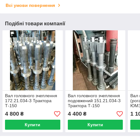
Всі умови повернення
Подібні товари компанії
Вал головного зчеплення
Вал головного зчеплення
Вал 
172.21.034-3 Трактора
подовжений 151.21.034-3
(рог
Т-150
Трактора Т-150
ЮМЗ
4 800
4 400
1 1
₴
₴
Купити
Купити