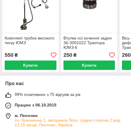
Комплект трубок високого
Втулка осі кочення задня
Вісь
тиску ЮМЗ
36-3001022 Трактора
дифе
ЮМЗ-6
Тра
550
250
260
₴
₴
Купити
Купити
Про нас
99% позитивних з 75 відгуків за рік
Працює з 06.10.2015
м. Песочин
пл. Кононенка 1, авторинок Лоск, східна сторона 2 ряд
13,15 місце, Песочин, Україна