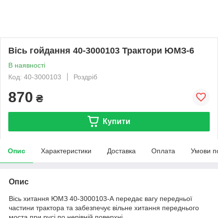
Вісь гойдання 40-3000103 Трактори ЮМЗ-6
В наявності
Код: 40-3000103
Роздріб
870
₴
Купити
Опис
Характеристики
Доставка
Оплата
Умови п
Опис
Вісь хитання ЮМЗ 40-3000103-А передає вагу передньої
частини трактора та забезпечує вільне хитання переднього
моста при русі по нерівній поверхні.