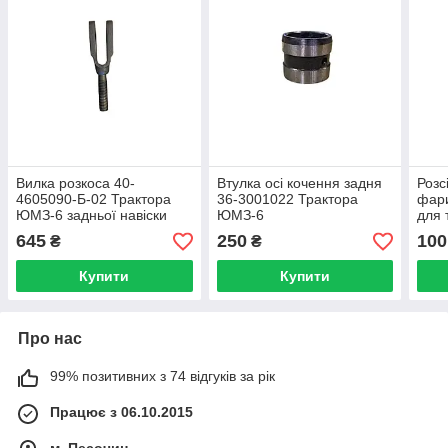
Вилка розкоса 40-
Втулка осі кочення задня
Розс
4605090-Б-02 Трактора
36-3001022 Трактора
фари
ЮМЗ-6 задньої навіски
ЮМЗ-6
для 
ЮМЗ-
645
250
100
₴
₴
Купити
Купити
Про нас
99% позитивних з 74 відгуків за рік
Працює з 06.10.2015