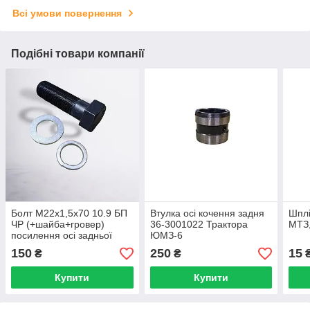
Всі умови повернення
Подібні товари компанії
Болт М22х1,5х70 10.9 БП
Втулка осі кочення задня
Шплі
ЧР (+шайба+гровер)
36-3001022 Трактора
МТЗ
посилення осі задньої
ЮМЗ-6
навішування МТЗ 80-
150
250
15
₴
₴
4605033-П
Купити
Купити