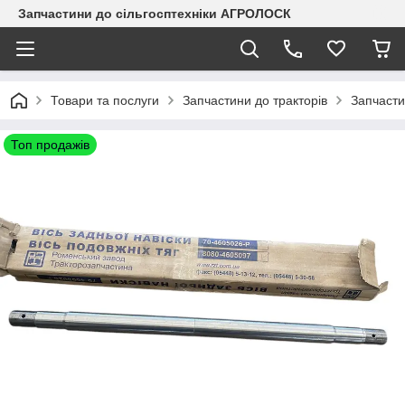
Запчастини до сільгосптехніки АГРОЛОСК
Товари та послуги
Запчастини до тракторів
Запчаст
Топ продажів