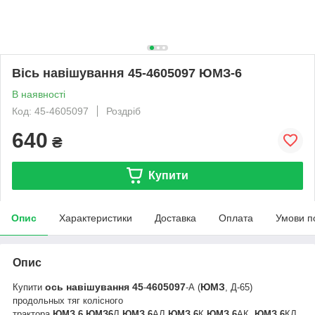
Вісь навішування 45-4605097 ЮМЗ-6
В наявності
Код: 45-4605097
Роздріб
640
₴
Купити
Опис
Характеристики
Доставка
Оплата
Умови п
Опис
ось
навішування
45
4605097
ЮМЗ
Купити
-
-А (
, Д-65)
продольных тяг
колісного
трактора
ЮМЗ
6
,
ЮМЗ
6
Л,
ЮМЗ
6
АЛ,
ЮМЗ
6
К,
ЮМЗ
6
АК,
ЮМЗ
6
КЛ,