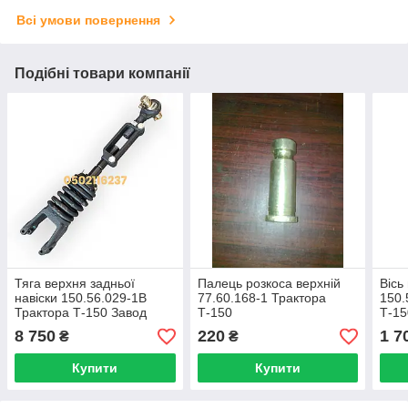
Всі умови повернення
Подібні товари компанії
Тяга верхня задньої
Палець розкоса верхній
Вісь
навіски 150.56.029-1В
77.60.168-1 Трактора
150.
Трактора Т-150 Завод
Т-150
Т-15
РОМНИ
8 750
220
1 7
₴
₴
Купити
Купити