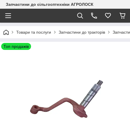
Запчастини до сільгосптехніки АГРОЛОСК
Товари та послуги
Запчастини до тракторів
Запчаст
Топ продажів