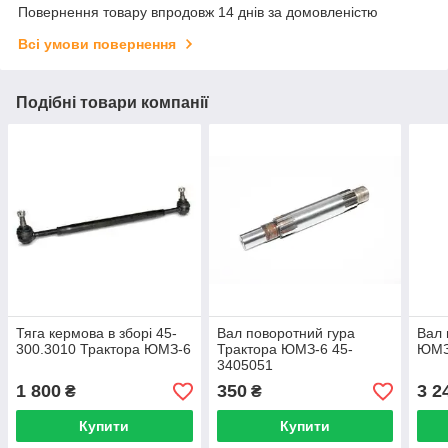
Повернення товару впродовж 14 днів за домовленістю
Всі умови повернення
Подібні товари компанії
Тяга кермова в зборі 45-
Вал поворотний гура
Вал 
300.3010 Трактора ЮМЗ-6
Трактора ЮМЗ-6 45-
ЮМЗ
3405051
1 800
350
3 2
₴
₴
Купити
Купити