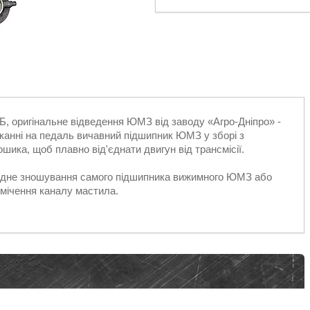
 оригінальне відведення ЮМЗ від заводу «Агро-Дніпро» -
канні на педаль вичавний підшипник ЮМЗ у зборі з
шика, щоб плавно від'єднати двигун від трансмісії.
одне зношування самого підшипника вижимного ЮМЗ або
асмічення каналу мастила.