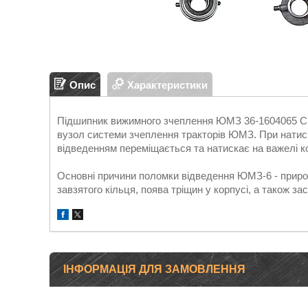
Опис
Характеристики
Підшипник вижимного зчеплення ЮМЗ 36-1604065 СБ,
вузол системи зчеплення тракторів ЮМЗ. При натис
відведенням переміщається та натискає на важелі ко
Основні причини поломки відведення ЮМЗ-6 - прир
завзятого кільця, поява тріщин у корпусі, а також з
ІНФОРМАЦІЯ ДЛЯ ЗАМОВЛЕННЯ