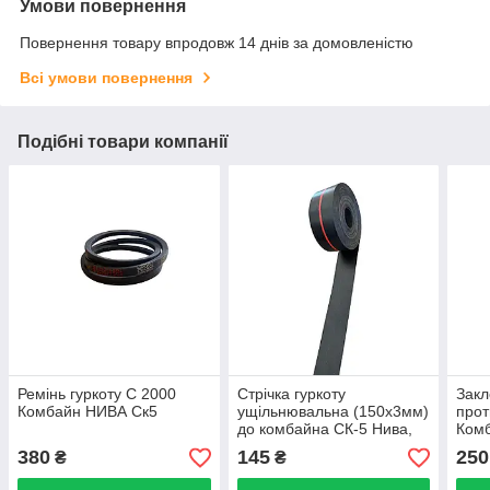
Умови повернення
Повернення товару впродовж 14 днів за домовленістю
Всі умови повернення
Подібні товари компанії
Ремінь гуркоту С 2000
Стрічка гуркоту
Закл
Комбайн НИВА Ск5
ущільнювальна (150х3мм)
прот
до комбайна СК-5 Нива,
Комб
ДОН-150, Єнісей, Полісся,
Дон
380
145
250
₴
₴
Акрос