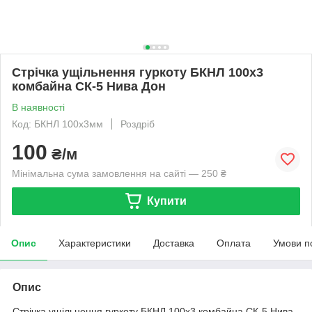
Стрічка ущільнення гуркоту БКНЛ 100х3
комбайна СК-5 Нива Дон
В наявності
Код: БКНЛ 100х3мм
Роздріб
100
₴/м
Мінімальна сума замовлення на сайті — 250 ₴
Купити
Опис
Характеристики
Доставка
Оплата
Умови п
Опис
Стрічка ущільнення гуркоту БКНЛ 100х3 комбайна СК-5 Нива