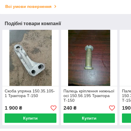
Всі умови повернення
Подібні товари компанії
Скоба упряна 150.35.105-
Палець кріплення нижньої
Пале
1 Трактора Т-150
осі 150.56.195 Трактора
150.
Т-150
Т-15
1 900
240
190
₴
₴
Купити
Купити