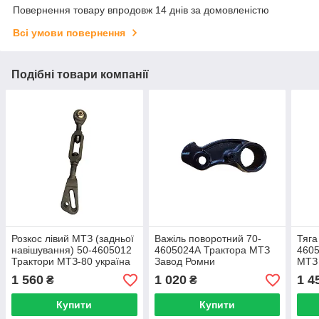
Повернення товару впродовж 14 днів за домовленістю
Всі умови повернення
Подібні товари компанії
Розкос лівий МТЗ (задньої
Важіль поворотний 70-
Тяга
навішування) 50-4605012
4605024А Трактора МТЗ
4605
Трактори МТЗ-80 україна
Завод Ромни
МТЗ
завод Ромни
1 560
1 020
1 4
₴
₴
Купити
Купити