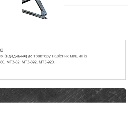
82
ня
трактору
навісних
машин
(від'єднання) до
із
-80, МТЗ-82, МТЗ-892, МТЗ-920.