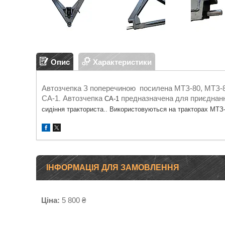
Опис
Характеристики
Автозчепка З поперечиною посилена МТЗ-80, МТЗ-
СА-1
Автозчепка
предназначена
для
приєднан
.
СА-1
сидіння
тракториста.
. Використовуються на тракторах МТЗ
ІНФОРМАЦІЯ ДЛЯ ЗАМОВЛЕННЯ
Ціна:
5 800 ₴