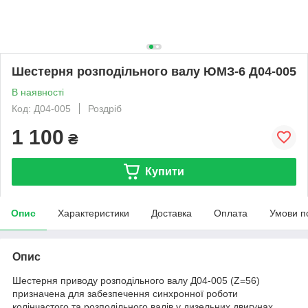
Шестерня розподільного валу ЮМЗ-6 Д04-005
В наявності
Код: Д04-005
Роздріб
1 100
₴
Купити
Опис
Характеристики
Доставка
Оплата
Умови п
Опис
Шестерня приводу розподільного валу Д04-005 (Z=56)
призначена для забезпечення синхронної роботи
колінчастого та розподільного валів у дизельних двигунах