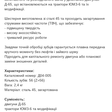
Д-65, що встановлюються на трактори ЮМЗ-6 та їх
модифікації.
Шестерня виготовлена зі сталі 45 та проходить загартування
струмами високої частоти (ТВЧ), що забезпечує:
- підвищену твердість
- високу зносостійкість
- тривалий ресурс роботи
Завдяки точній обробці зубців гарантується плавна передача
крутного моменту без люфтів і зайвого шуму.
Підходить для капітального ремонту двигуна або планової
заміни зношених деталей.
Характеристики:
Каталожний номер: Д04-005
Кількість зубів: 56 (Z=56)
Вага: 2,4 кг
Матеріал: сталь 45, загартована
Сумісність:
двигуни Д-65
трактори ЮМЗ-6 та модифікації