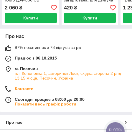
ЮМЗ Д04-С06 СБ
загартована, для двигуна
Тра
Д-65
2 060
420
1 2
₴
₴
Купити
Купити
Про нас
97% позитивних з 78 відгуків за рік
Працює з 06.10.2015
м. Песочин
пл. Кононенка 1, авторинок Лоск, східна сторона 2 ряд
13,15 місце, Песочин, Україна
Контакти
Сьогодні працює з 08:00 до 20:00
Показати весь графік роботи
Про нас
КНОПКА