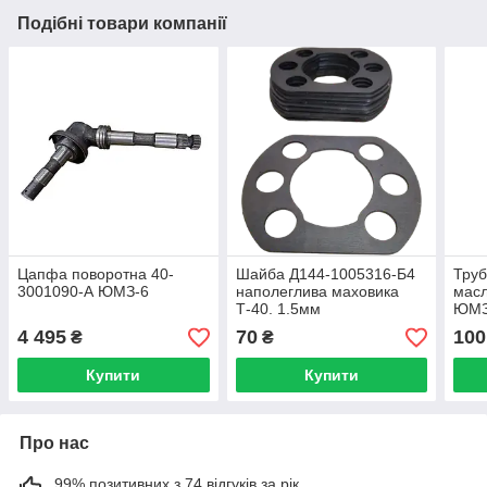
Подібні товари компанії
Цапфа поворотна 40-
Шайба Д144-1005316-Б4
Труб
3001090-А ЮМЗ-6
наполеглива маховика
масл
Т-40. 1.5мм
ЮМЗ 
4 495
70
100
₴
₴
Купити
Купити
Про нас
99% позитивних з 74 відгуків за рік