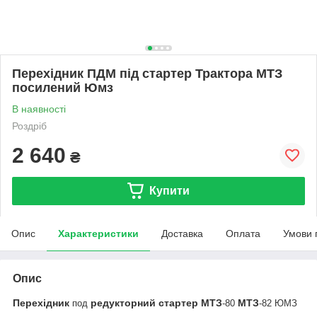
Перехідник ПДМ під стартер Трактора МТЗ
посилений Юмз
В наявності
Роздріб
2 640
₴
Купити
Опис
Характеристики
Доставка
Оплата
Умови 
Опис
Перехідник
редукторний
стартер
МТЗ
МТЗ
под
-80
-82 ЮМЗ