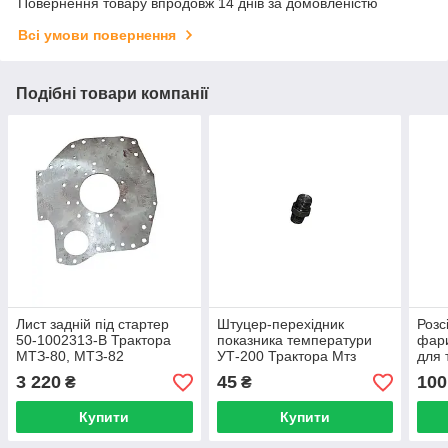
Повернення товару впродовж 14 днів за домовленістю
Всі умови повернення
Подібні товари компанії
Лист задній під стартер
Штуцер-перехідник
Розс
50-1002313-В Трактора
показника температури
фари
МТЗ-80, МТЗ-82
УТ-200 Трактора Мтз
для 
ЮМЗ-
3 220
45
100
₴
₴
Купити
Купити