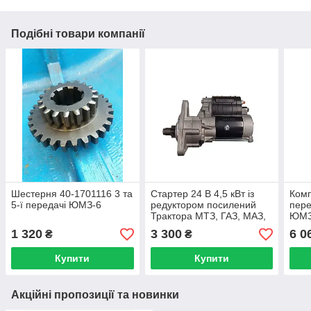
Подібні товари компанії
Шестерня 40-1701116 3 та
Стартер 24 В 4,5 кВт із
Ком
5-ї передачі ЮМЗ-6
редуктором посилений
пер
Трактора МТЗ, ГАЗ, МАЗ,
ЮМЗ 
ПАЗ, ЗІЛ словак
Стар
1 320
3 300
6 0
₴
₴
Купити
Купити
Акційні пропозиції та новинки