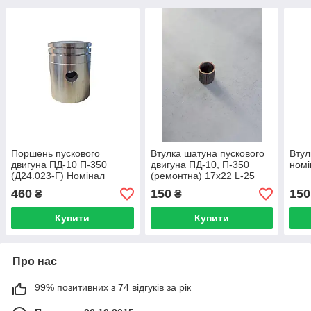
Поршень пускового
Втулка шатуна пускового
Втул
двигуна ПД-10 П-350
двигуна ПД-10, П-350
номі
(Д24.023-Г) Номінал
(ремонтна) 17х22 L-25
460
150
150
₴
₴
Купити
Купити
Про нас
99% позитивних з 74 відгуків за рік