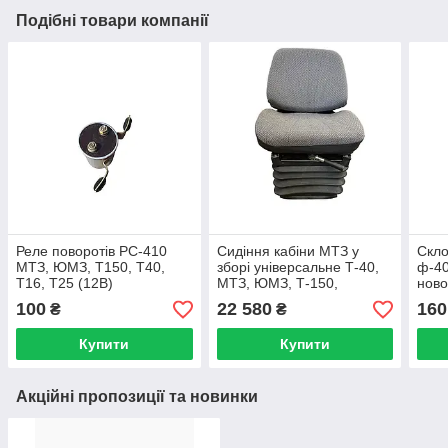
Подібні товари компанії
Реле поворотів РС-410
Сидіння кабіни МТЗ у
Скло
МТЗ, ЮМЗ, Т150, Т40,
зборі універсальне Т-40,
ф-40
Т16, Т25 (12В)
МТЗ, ЮМЗ, Т-150,
ново
ДОН-1500, Нива Ск5
100
22 580
160
₴
₴
ОРИГИНАЛ
Купити
Купити
Акційні пропозиції та новинки