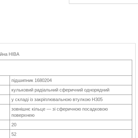
айна НІВА
підшипник 1680204
кульковий радіальний сферичний однорядний
у складі із закріплювальною втулкою Н305
зовнішнє кільце — зі сферичною посадковою
поверхнею
20
52