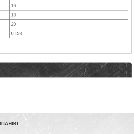
16
18
29
0,198
МПАНІЮ