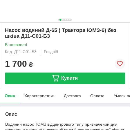
Насос водяний Д-65 ( Трактора ЮМЗ-6) без
шківа Д11-С01-Б3
В наявності
Код: Д11-С01-Б3
Роздріб
1 700
₴
Купити
Опис
Характеристики
Доставка
Оплата
Умови п
Опис
Водяний насос ЮМЗ відцентрового типу призначений для
створення активної циркуляції води й охолоджувальної рідини