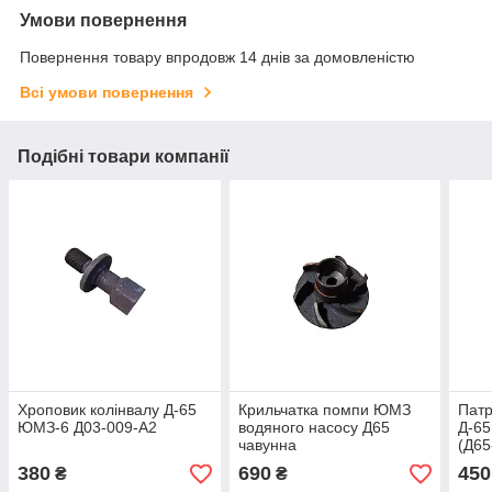
Умови повернення
Повернення товару впродовж 14 днів за домовленістю
Всі умови повернення
Подібні товари компанії
Хроповик колінвалу Д-65
Крильчатка помпи ЮМЗ
Патр
ЮМЗ-6 Д03-009-А2
водяного насосу Д65
Д-6
чавунна
(Д65
380
690
450
₴
₴