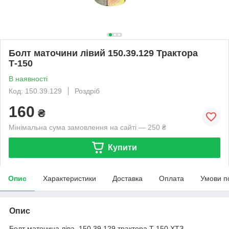
Болт маточини лівий 150.39.129 Трактора
Т-150
В наявності
Код: 150.39.129
Роздріб
160
₴
Мінімальна сума замовлення на сайті — 250 ₴
Купити
Опис
Характеристики
Доставка
Оплата
Умови п
Опис
Болт маточина ліва 150.39.129 трактора Т 150 ХТЗ