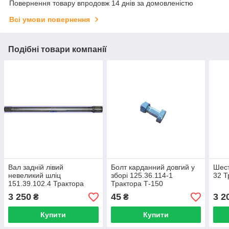
Повернення товару впродовж 14 днів за домовленістю
Всі умови повернення
Подібні товари компанії
Вал задній лівий
Болт карданний довгий у
Шест
невеликий шліц
зборі 125.36.114-1
32 Т
151.39.102.4 Трактора
Трактора Т-150
Т-150
3 250
45
3 2
₴
₴
Купити
Купити