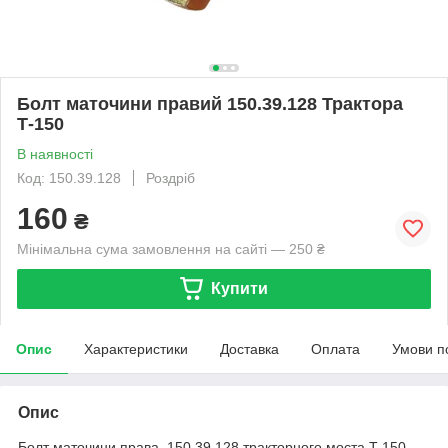
Болт маточини правий 150.39.128 Трактора
Т-150
В наявності
Код: 150.39.128
Роздріб
160
₴
Мінімальна сума замовлення на сайті — 250 ₴
Купити
Опис
Характеристики
Доставка
Оплата
Умови п
Опис
Болт маточини права 150.39.128 тракторного моста Т 150