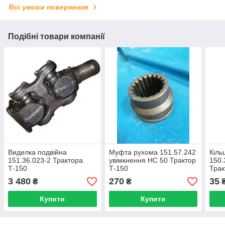
Всі умови повернення
Подібні товари компанії
Виделка подвійна
Муфта рухома 151.57.242
Кіль
151.36.023-2 Трактора
увімкнення НС 50 Трактор
150.
Т-150
Т-150
Трак
3 480
270
35
₴
₴
Купити
Купити