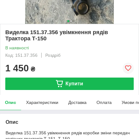
Виделка 151.37.356 увімкнення рядів
Трактора Т-150
В наявності
Код: 151.37.356
Роздріб
1 450
₴
Купити
Опис
Характеристики
Доставка
Оплата
Умови п
Опис
Виделка 151.37.356 увімкнення рядів коробки зміни передач
колісних тракторів Т-151, Т-150